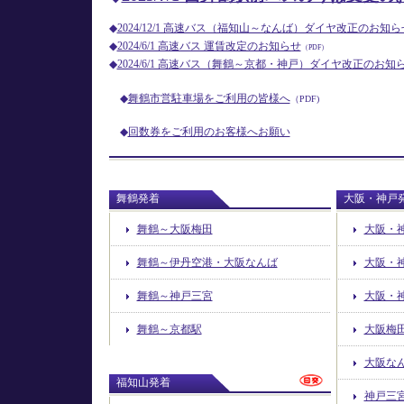
◆
2024/12/1 高速バス（福知山～なんば）ダイヤ改正のお知ら
◆
2024/6/1 高速バス 運賃改定のお知らせ
（PDF）
◆
2024/6/1 高速バス（舞鶴～京都・神戸）ダイヤ改正のお知
◆
舞鶴市営駐車場をご利用の皆様へ
（PDF)
◆
回数券をご利用のお客様へお願い
舞鶴発着
大阪・神戸
舞鶴～大阪梅田
大阪・
舞鶴～伊丹空港・大阪なんば
大阪・
舞鶴～神戸三宮
大阪・
舞鶴～京都駅
大阪梅
大阪な
福知山発着
神戸三