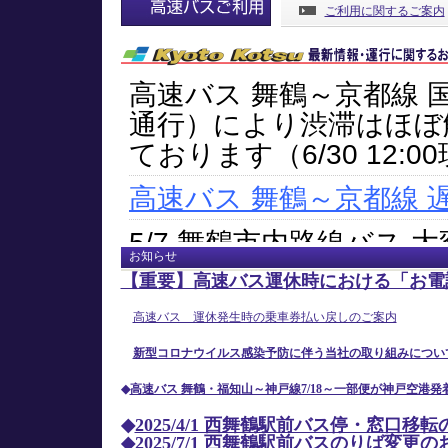
ご利用に関するご案内
お知らせ
【重要】高速バス運休時における「お電
高速バス 運休発生時の乗車券払い戻しのご案内
新型コロナウイルス感染予防に伴う当社の取り組みについ
◆
高速バス 舞鶴・福知山～神戸線7/18～一部便が神戸空港発
◆
2025/4/1 西舞鶴駅前バス停・窓口移
◆
2025/7/1 西舞鶴駅前バスのりば変更